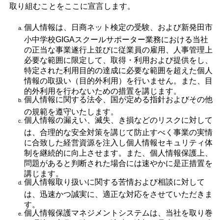
取り組むことをここに宣言します。
個人情報は、日商ネット検定の受験、および新発田市
小中学校GIGAスクールサポーター業務における当社
の正当な事業遂行上並びに従業員の雇用、人事管理上
必要な範囲に限定して、取得・利用および提供をし、
特定された利用目的の達成に必要な範囲を超えた個人
情報の取扱い（目的外利用）を行いません。また、目
的外利用を行わないための措置を講じます。
個人情報に関する法令、国が定める指針およびその他
の規範を遵守いたします。
個人情報の漏えい、滅失、き損などのリスクに対して
は、合理的な安全対策を講じて防止すべく事業の実情
に合致した経営資源を注入し個人情報セキュリティ体
制を継続的に向上させます。また、個人情報保護上、
問題があると判断された場合には速やかに是正措置を
講じます。
個人情報取り扱いに関する苦情および相談に対して
は、迅速かつ誠実に、適正な対応をさせていただきま
す。
個人情報保護マネジメントシステムは、当社を取り巻